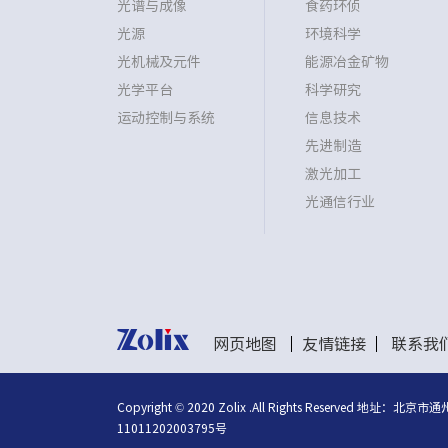
光谱与成像
食药环侦
光源
环境科学
光机械及元件
能源冶金矿物
光学平台
科学研究
运动控制与系统
信息技术
先进制造
激光加工
光通信行业
网页地图
友情链接
联系我
Copyright © 2020 Zolix .All Rights Reser
11011202003795号