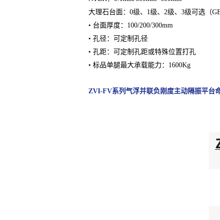
大理石台面：0级、1级、2级、3级可选（GB/T2
• 台面厚度：100/200/300mm
• 孔径：可定制孔径
• 孔距：可定制孔距或特殊位置打孔
• 标品单腿最大承载能力：1600Kg
ZVI-FV系列气浮并联负刚度主动隔振平台