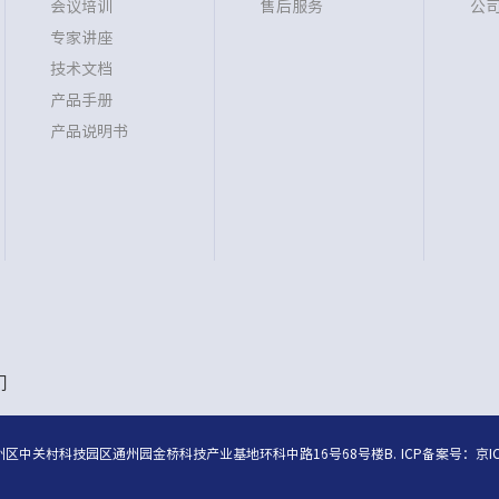
会议培训
售后服务
公
专家讲座
技术文档
产品手册
产品说明书
们
ved 地址：北京市通州区中关村科技园区通州园金桥科技产业基地环科中路16号68号楼B.
ICP备案号：
京I