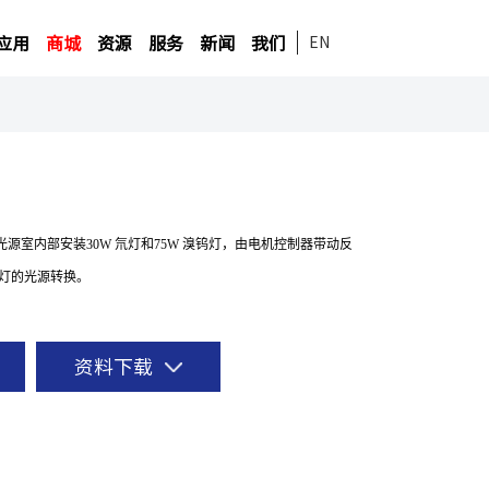
应用
商城
资源
服务
新闻
我们
EN
复合光源室内部安装30W 氘灯和75W 溴钨灯，由电机控制器
带动反
灯的光源转换。
资料下载