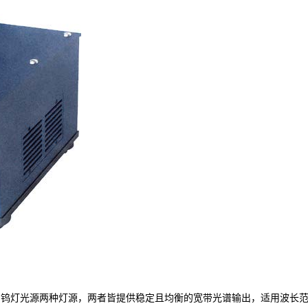
卤钨灯光源两种灯源，两者皆提供稳定且均衡的宽带光谱输出，适用波长范围UV-V