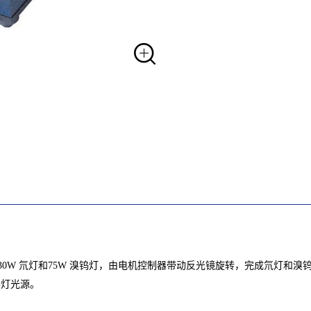
安装30W 氘灯和75W 溴钨灯，由电机控制器带动反光镜旋转，完成氘灯和
溴钨灯光源。