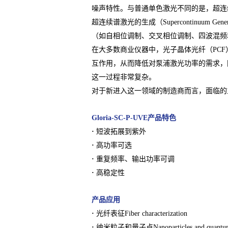
噪声特性。与普通单色激光不同的是，超连
超连续谱激光的生成（Supercontinuu
（如自相位调制、交叉相位调制、四波混频
在大多数商业仪器中，光子晶体光纤（PC
互作用，从而降低对泵浦激光功率的需求，
这一过程非常复杂。
对于新进入这一领域的制造商而言，面临的
Gloria-SC-P-UVE产品特色
·
短波拓展到紫外
·
高功率可选
·
重复频率、输出功率可调
·
高稳定性
产品应用
·
光纤表征Fiber characterization
·
纳米粒子和量子点Nanoparticles and quantum