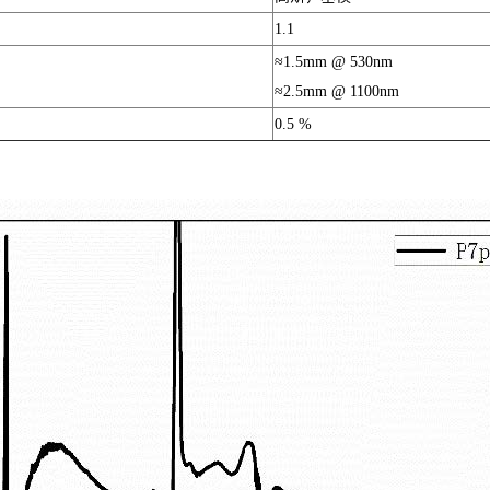
1.1
≈1.5mm @ 530nm
≈2.5mm @ 1100nm
0.5 %