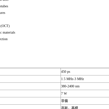
tubes
res
 (OCT)
 materials
ction
450 ps
1.5 MHz-3 MHz
380-2400 nm
7 W
非偏
高斯，基模