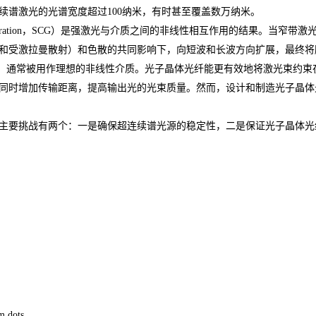
续谱激光的光谱宽度超过100纳米，有时甚至覆盖数万纳米。
m Generation，SCG）是强激光与介质之间的非线性相互作用的结果。
和受激拉曼散射）和色散的共同影响下，向短波和长波方向扩展，最终将
F）通常被用作理想的非线性介质。光子晶体光纤能更有效地将激光束约束
同时增加传输距离，提高输出光的光束质量。然而，设计和制造光子晶体
主要挑战有两个：一是确保超连续谱光源的稳定性，二是保证光子晶体光
 dots