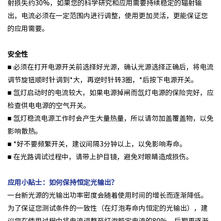
射损失约30%，如果您的科学研究和应用需要持续稳定的辐射输
出，电流必须在一定范围内进行调整，使用更加灵活，更能保证您
的应用需要。
安全性
■ 必须在打开电源开关前选择好光源，确认光源选择正确后，将电流
调节旋钮顺时针调到*大，再逆时针转3圈，*后按下电源开关。
■ 氙灯启动时的电流较大，如果电源掉闸而氙灯电源的保险完好，应
检查供电电源的空气开关。
■ 氙灯稳流电源工作时会产生大量热量，所以请勿加盖覆盖物，以免
影响散热。
■ *好不要频繁开关，建议间隔3分钟以上，以免影响寿命。
■ 在光路调试过程中，请带上护目镜，避免对眼睛造成损伤。
应用小贴士：如何保持恒定光输出？
一台新光源的光输出功率密度会随着使用时间的增长而逐渐降低。
为了保证您测试条件的一致性（在灯泡寿命内恒定的光输出），建