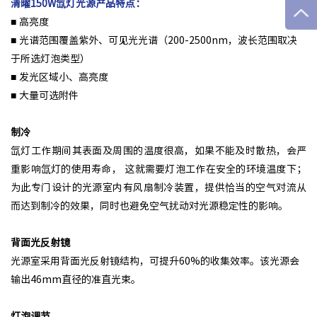
清曜150W氙灯光源产品特点：
■ 高亮度
■ 光谱范围覆盖紫外、可见光光谱（200-2500nm，波长范围取决
于所选灯泡类型）
■ 发光区域小、高亮度
■ 大量可选附件
制冷
氙灯工作期间其表面及周围的温度很高，如果不能及时散热，会严
重影响氙灯的使用寿命， 这就需要灯泡工作在安全的环境温度下；
为此专门设计的光源室内有风扇制冷装置，提供恰当的空气对流从
而达到制冷的效果，同时也避免空气扰动对光源稳定性的影响。
背面光反射镜
光源室采用背面光反射镜结构，可提升60%的收集效率。该光源会
输出46mm直径的准直光束。
灯泡调节