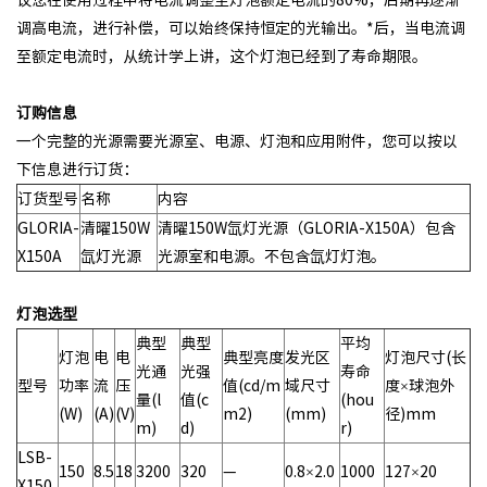
议您在使用过程中将电流调整至灯泡额定电流的80%，后期再逐渐
调高电流，进行补偿，可以始终保持恒定的光输出。*后，当电流调
至额定电流时，从统计学上讲，这个灯泡已经到了寿命期限。
订购信息
一个完整的光源需要光源室、电源、灯泡和应用附件，您可以按以
下信息进行订货：
订货型号
名称
内容
GLORIA-
清曜150W
清曜150W氙灯光源（GLORIA-X150A）包含
X150A
氙灯光源
光源室和电源。不包含氙灯灯泡。
灯泡选型
典型
典型
平均
灯泡
电
电
典型亮度
发光区
灯泡尺寸(长
光通
光强
寿命
型号
功率
流
压
值(cd/m
域尺寸
度×球泡外
量(l
值(c
(hou
(W)
(A)
(V)
m2)
(mm)
径)mm
m)
d)
r)
LSB-
150
8.5
18
3200
320
—
0.8×2.0
1000
127×20
X150