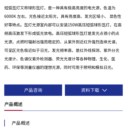
短弧氙灯又称球形氙灯，是一种具有极高亮度的电光源，色温为
6000K 左右，光色接近太阳光，具有亮度高、发光区域小、 显色性
好等特点。氙灯光源室内部可以安装150W高压短弧球形氙灯，在高
频高压激发下形成弧光放电。高压短弧球形氙灯是发光点很小的点
光源，点燃时辐射出强而稳定的、从紫外到近红外强烈连续光谱，
可见区光色极近似于日光，发光频率高，是红外线探测、紫外分光
光度计、色谱仪紫外检测器、荧光光度计等各种物理、生化、医
药、环保等测量仪器的理想光源，同时可用于照明和模拟日光。
产品咨询
资料下载
产品概述
产品概述