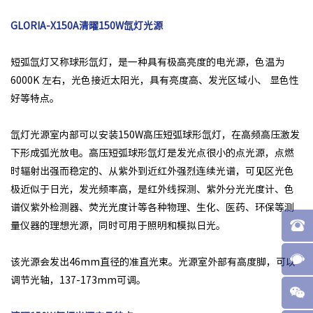
GLORIA-X150A清曜150W氙灯光源
短弧氙灯又称球形氙灯，是一种具有极高亮度的电光源，色温为
6000K 左右，光色接近太阳光，具有亮度高、发光区域小、 显色性
好等特点。
氙灯光源室内部可以安装150W高压短弧球形氙灯，在高频高压激发
下形成弧光放电。高压短弧球形氙灯是发光点很小的点光源，点燃
时辐射出强而稳定的、从紫外到近红外强烈连续光谱，可见区光色
极近似于日光，发光频率高，是红外线探测、紫外分光光度计、色
谱仪紫外检测器、荧光光度计等各种物理、生化、医药、环保等测
量仪器的理想光源，同时可用于照明和模拟日光。
该光源会发出46mm直径的准直光束。光源室外部有高度脚，可以
调节光轴，137-173mm可调。