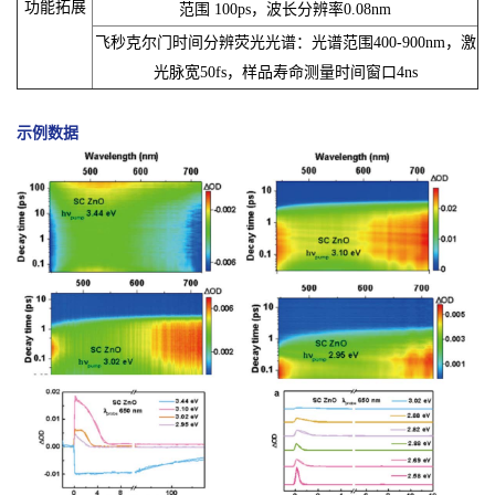
功能拓展
范围 100ps，波长分辨率0.08nm
飞秒克尔门时间分辨荧光光谱：光谱范围400-900nm，激
光脉宽50fs，样品寿命测量时间窗口4ns
示例数据