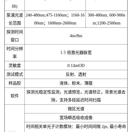
IR)
泵浦光波
240-480nm;475-1160nm；1160-16
300-480nm; 600-900n
长范围
00nm；1600nm-2600nm
m;1200-2500nm
探测时间
4ns/8ns
窗口
时间分辨
1.5 倍激光器脉宽
率
灵敏度
0.1ΔmOD
测试模式
反射、透射
样品腔
液体、粉末、薄膜
探测光稳定性监测，光谱预览，光谱矫正，背景光谱去
软件
除，支持多段延迟时间扫描
微区光谱
宽场瞬态吸收成像
时间相关单光子计数模块：最小时间间隔 2ps, 最小寿命