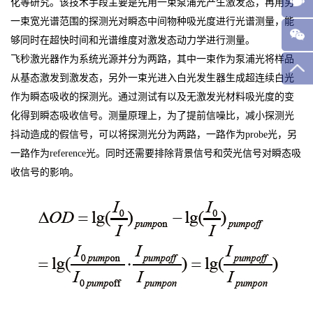
化等研究。该技术手段主要是先用一束泵浦光产生激发态，再用另
一束宽光谱范围的探测光对瞬态中间物种吸光度进行光谱测量，能
够同时在超快时间和光谱维度对激发态动力学进行测量。
飞秒激光器作为系统光源并分为两路，其中一束作为泵浦光将样品
从基态激发到激发态，另外一束光进入白光发生器生成超连续白光
作为瞬态吸收的探测光。通过测试有以及无激发光材料吸光度的变
化得到瞬态吸收信号。测量原理上，为了提前信噪比，减小探测光
抖动造成的假信号，可以将探测光分为两路，一路作为probe光，另
一路作为reference光。同时还需要排除背景信号和荧光信号对瞬态吸
收信号的影响。