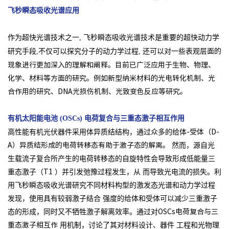
飞秒瞬态吸收光谱应用
作为超快光谱技术之一, 飞秒瞬态吸收光谱技术是重要的超快动力学
研究手段,不仅可以探究分子的动力学过程, 还可以对一些表观
层面的
现象进行更加深入的理解和阐释。目前已广泛应用于生物、物理、
化学、材料等方面的研究。例如新型纳米材料的光电转
化机制、光
合作用的研究、DNA光损伤机制、光致变色反应等研究。
有机太阳能电池
电荷复合与三重态激子相互作用
(OSCs)
高性能有机光伏器件采用体异质结结构，通过众多的给体
-受体（D-
然而，源自光
A）异质结形成的电荷转移态有助于激子态的解离。
生载流子复合所产生的电荷转移态的自旋特性会导致形成低能量三
重态激子（
）并引发弛豫过程发生，从
而导致光电流的损失。利
T1
用飞秒瞬态吸收光谱研究不同材料构型的激发态光谱和动力学过程
发现，使用具有较弱激子结合
强度的给体和受体可以减少三重激子
态的形成，同时又不牺牲激子解离效率。通过对
OSCs电荷复合与三
用机制，讨论了其对材料设计、器件
工程和光物理
重态激子相互作