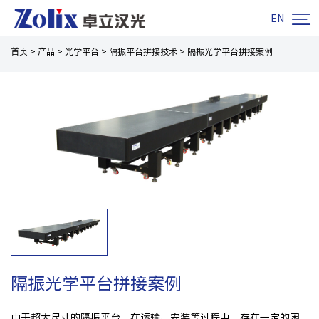

EN
首页
>
产品
>
光学平台
>
隔振平台拼接技术
>
隔振光学平台拼接案例
隔振光学平台拼接案例
由于超大尺寸的隔振平台，在运输、安装等过程中，存在一定的困