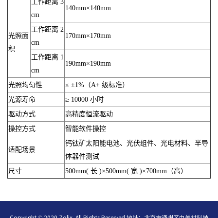
工作距离 3
140mm×140mm
cm
工作距离 2
光照面
170mm×170mm
cm
积
工作距离 1
190mm×190mm
cm
光照均匀性
≤ ±1%（A+ 级标准）
光源寿命
≥ 10000 小时
驱动方式
高精度恒流驱动
操控方式
智能软件操控
钙钛矿太阳能电池、光伏组件、光电材料、半导
适配场景
体器件测试
尺寸
500mm( 长 )×500mm( 宽 )×700mm（高）
Copyright © 2020 Zolix .All Rights Reserved 地址：北京市通州区中关村科技