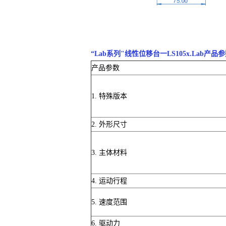
“Lab系列"线性位移台一LS105x.Lab产品
产品参数
1. 特殊版本
2. 外形尺寸
3. 主体材料
4. 运动行程
5. 速度范围
6. 驱动力