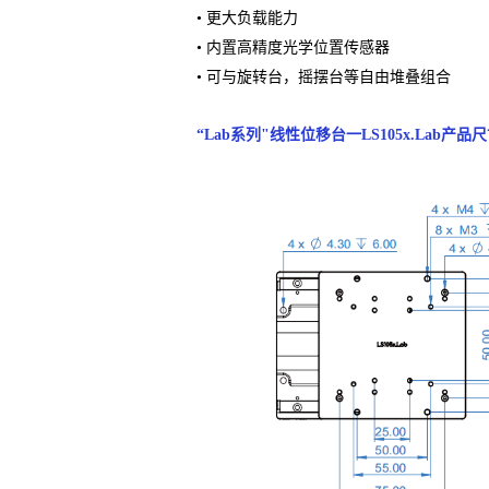
• 更⼤负载能⼒
• 内置⾼精度光学位置传感器
• 可与旋转台，摇摆台等⾃由堆叠组合
“Lab系列"线性位移台一LS105x.Lab产品