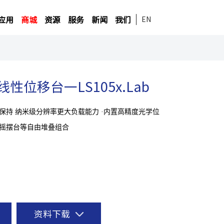
应用
商城
资源
服务
新闻
我们
EN
线性位移台一LS105x.Lab
保持 纳米级分辨率更大负载能力 ·内置高精度光学位
，摇摆台等自由堆叠组合
资料下载