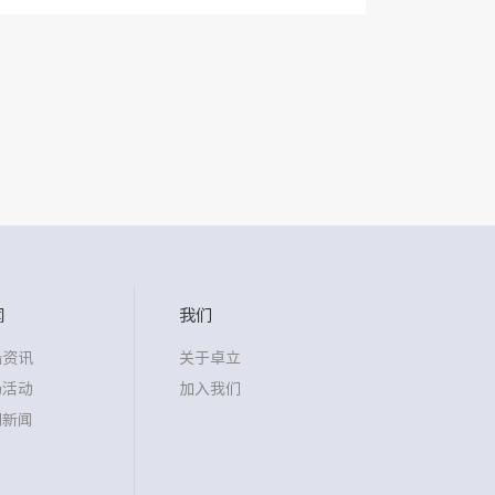
事 故现场、爆...
闻
我们
沿资讯
关于卓立
场活动
加入我们
司新闻