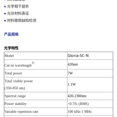
●
光学相干层析
●
光伏材料表征
●
材料微观缺陷检测
产品规格
光学特性
Model
Gloria-SC-N
1)
420nm
Cut-in wavelength
Total power
7W
Total visible power
1.1W
(350-850 nm)
Spectral range
420-2300nm
Power stability
<0.5% (RMS)
Variable repetition rate
100 kHz-1 MHz