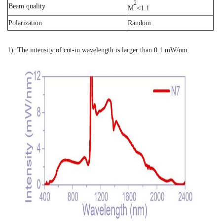
2
Beam quality
M
<1.1
Polarization
Random
1): The intensity of cut-in wavelength is larger than 0.1 mW/nm.