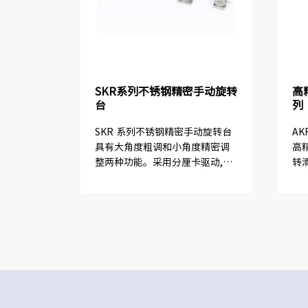
SKR系列不锈钢精密手动旋转
高
台
列
SKR 系列不锈钢精密手动旋转台
A
具有大角度粗调和小角度精密调
高
整两种功能。采用分厘卡驱动,灵
转
敏度高。交叉滚柱轴环或角接触
精
球轴承保证了台面在旋转时,有很
驱
好的运动特性,运动平行度等关键
保
指标可达到国际同类产品...
运