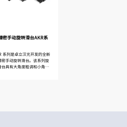
精密手动旋转滑台AKR系
KR 系列是卓立汉光开发的全新
精密手动旋转滑台。该系列旋
滑台具有大角度粗调和小角度
密调整两种功能。采用分厘卡
动，灵敏度高。交叉滚柱轴环
证了台面在旋转时，有很好的
动特性，端跳、径跳等关键指...