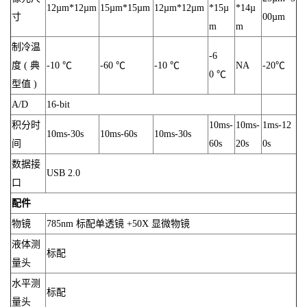
12µm*12µm
15µm*15µm
12µm*12µm
*15µ
*14µ
寸
00µm
m
m
制冷温
-6
度 ( 典
-10 ℃
-60 ℃
-10 ℃
NA
-20℃
0 ℃
型值 )
A/D
16-bit
积分时
10ms-
10ms-
1ms-12
10ms-30s
10ms-60s
10ms-30s
间
60s
20s
0s
数据接
USB 2.0
口
配件
物镜
785nm 标配单透镜 +50X 显微物镜
液体测
标配
量头
水平测
标配
量头