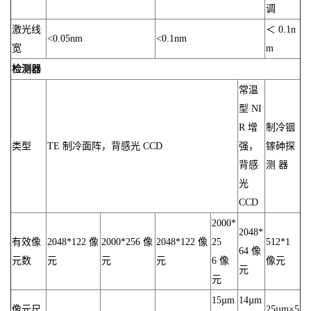
调
激光线
＜ 0.1n
<0.05nm
<0.1nm
宽
m
检测器
常温
型 NI
R 增
制冷铟
类型
TE 制冷面阵，背感光 CCD
强，
镓砷探
背感
测 器
光
CCD
2000*
2048*
有效像
2048*122 像
2000*256 像
2048*122 像
25
512*1
64 像
元数
元
元
元
6 像
像元
元
元
15µm
14µm
像元尺
25µm×5