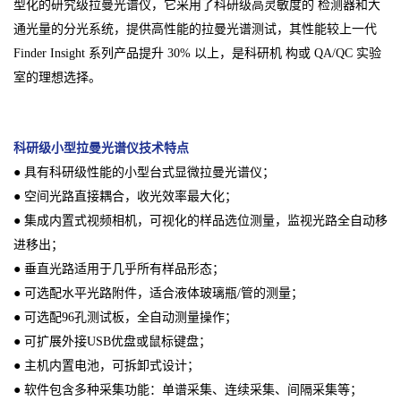
型化的研究级拉曼光谱仪，它采用了科研级高灵敏度的 检测器和大
通光量的分光系统，提供高性能的拉曼光谱测试，其性能较上一代
Finder Insight 系列产品提升 30% 以上，是科研机 构或 QA/QC 实验
室的理想选择。
科研级小型拉曼光谱仪
技术特点
● 具有科研级性能的小型台式显微拉曼光谱仪；
● 空间光路直接耦合，收光效率最大化；
● 集成内置式视频相机，可视化的样品选位测量，监视光路全自动移
进移出；
● 垂直光路适用于几乎所有样品形态；
● 可选配水平光路附件，适合液体玻璃瓶/管的测量；
● 可选配96孔测试板，全自动测量操作；
● 可扩展外接USB优盘或鼠标键盘；
● 主机内置电池，可拆卸式设计；
● 软件包含多种采集功能：单谱采集、连续采集、间隔采集等；