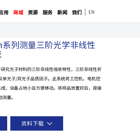
应用
商城
资源
服务
新闻
我们
EN
scan系列测量三阶光学非线性
统
于研究光子材料的三阶非线性吸收特性，三阶非线性折
及单光子/双光子品质因子。此系统将工控机、电机控
集成，设备占地小且方便移动。将样品放置好后，按操
动测量。
资料下载