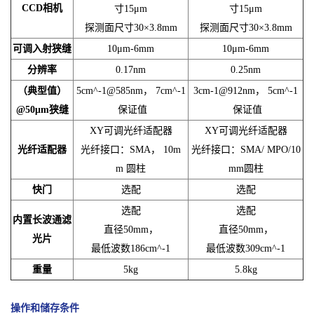
CCD相机
寸15μm
寸15μm
探测面尺寸30×3.8mm
探测面尺寸30×3.8mm
可调入射狭缝
10μm-6mm
10μm-6mm
分辨率
0.17nm
0.25nm
（典型值）
5cm^-1@585nm， 7cm^-1
3cm-1@912nm， 5cm^-1
@50μm狭缝
保证值
保证值
XY可调光纤适配器
XY可调光纤适配器
光纤适配器
光纤接口：SMA， 10m
光纤接口：SMA/ MPO/10
m 圆柱
mm圆柱
快门
选配
选配
选配
选配
内置长波通滤
直径50mm，
直径50mm，
光片
最低波数186cm^-1
最低波数309cm^-1
重量
5kg
5.8kg
操作和储存条件