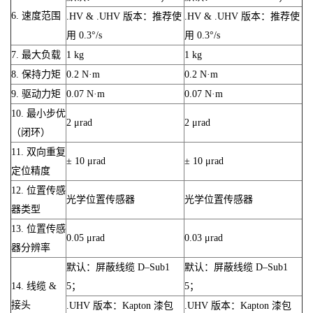
6. 速度范围
.HV & .UHV 版本：推荐使
.HV & .UHV 版本：推荐使
用 0.3°/s
用 0.3°/s
7. 最大负载
1 kg
1 kg
8. 保持力矩
0.2 N·m
0.2 N·m
9. 驱动力矩
0.07 N·m
0.07 N·m
10. 最小步优
2 μrad
2 μrad
（闭环）
11. 双向重复
± 10 μrad
± 10 μrad
定位精度
12. 位置传感
光学位置传感器
光学位置传感器
器类型
13. 位置传感
0.05 μrad
0.03 μrad
器分辨率
默认：屏蔽线缆 D–Sub1
默认：屏蔽线缆 D–Sub1
14. 线缆 &
5；
5；
接头
.UHV 版本：Kapton 漆包
.UHV 版本：Kapton 漆包