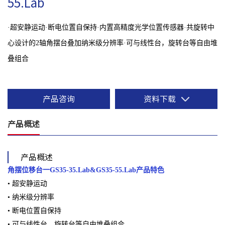
55.Lab
·
超安静运动·断电位置自保持·内置高精度光学位置传感器·共旋转中
心设计的2轴角摆台叠加纳米级分辨率·可与线性台，旋转台等自由堆
叠组合
产品咨询
资料下载
产品概述
产品概述
角摆位移台一GS35-35.Lab&GS35-55.Lab产品特色
• 超安静运动
• 纳⽶级分辨率
• 断电位置⾃保持
• 可与线性台，旋转台等⾃由堆叠组合