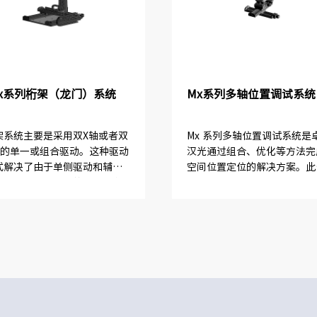
xx系列桁架（龙门）系统
Mx系列多轴位置调试系统
架系统主要是采用双X轴或者双
Mx 系列多轴位置调试系统是
轴的单一或组合驱动。这种驱动
汉光通过组合、优化等方法完
式解决了由于单侧驱动和辅助
空间位置定位的解决方案。此
撑导致行走不协调的问题。在
统由四轴及以上轴数组合而成
动一致性的问题上，保证精度
它可以在有限空间里提供*大
丢失，运动稳定可靠。因此桁
的调整。多轴位置调试系统常
统可以理解为XYZ 组合...
用于光路调整，人体位置模拟..