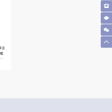
卓立
成
系
。
维度
应
.