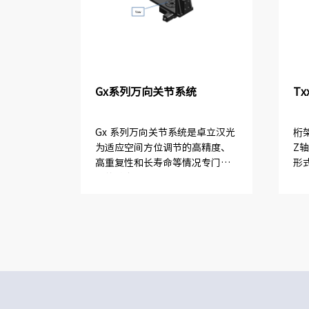
Gx系列万向关节系统
T
Gx 系列万向关节系统是卓立汉光
桁
为适应空间方位调节的高精度、
Z
高重复性和长寿命等情况专门设
形
计的精密型电控关节系统。该系
支
列产品主体材料采用硬质铝合
驱
金，表面黑色阳极氧化处理，外
不
型美观。所有转台标配二相步进
架系
电...