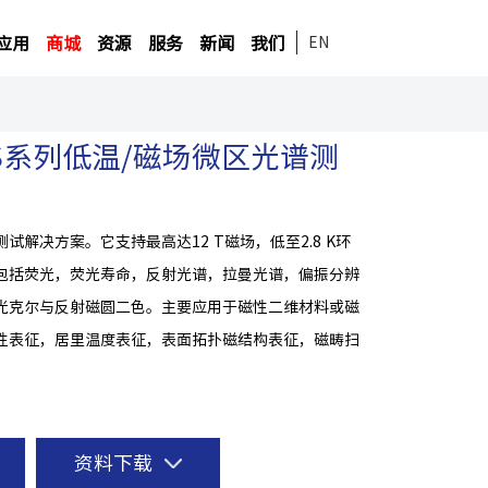
应用
商城
资源
服务
新闻
我们
EN
TMS系列低温/磁场微区光谱测
试解决方案。它支持最高达12 T磁场，低至2.8 K环
包括荧光，荧光寿命，反射光谱，拉曼光谱，偏振分辨
光克尔与反射磁圆二色。主要应用于磁性二维材料或磁
性表征，居里温度表征，表面拓扑磁结构表征，磁畴扫
资料下载