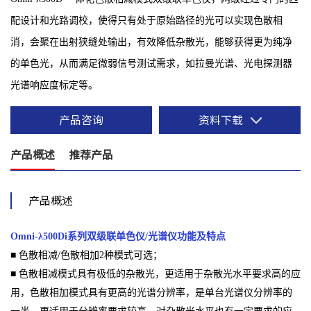
配设计和光路调校，使得只有处于原始路径的光可以实现色散相
消，会聚在出射狭缝处输出，有效降低杂散光，能够获得更为纯净
的单色光，从而满足微弱信号测试需求，如拉曼光谱、光电探测器
光谱响应度标定等。
产品咨询
资料下载
产品概述
推荐产品
产品概述
Omni-λ500Di系列双级联单色仪/光谱仪
功能及特点
■ 色散相减/色散相加2种模式可选；
■ 色散相减模式具有极低的杂散光，更适用于杂散光水平要求高的应
用，色散
相加模式具有更高的光谱分辨率，是单台光谱仪分辨率的