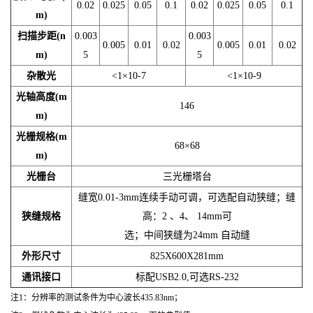
0.02
0.025
0.05
0.1
0.02
0.025
0.05
0.1
m)
扫描步距(n
0.003
0.003
0.005
0.01
0.02
0.005
0.01
0.02
m)
5
5
杂散光
<1×10-7
<1×10-9
光轴高度(m
146
m)
光栅规格(m
68×68
m)
光栅台
三光栅塔台
缝宽0.01-3mm连续手动可调，可选配自动狭缝；缝
狭缝规格
高：2 、4、 14mm可
选；中间狭缝为24mm 自动缝
外形尺寸
825X600X281mm
通讯接口
标配USB2.0,可选RS-232
注1：分辨率的测试条件为中心波长435.83nm；