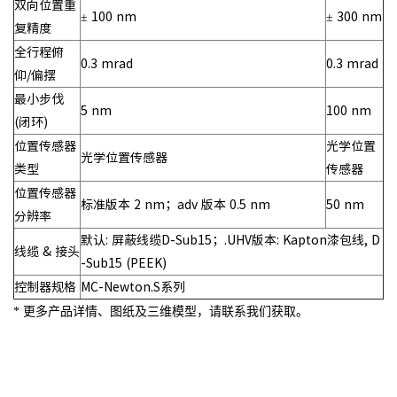
双向位置重
± 100 nm
± 300 nm
复精度
全行程俯
0.3 mrad
0.3 mrad
仰/偏摆
最小步伐
5 nm
100 nm
(闭环)
位置传感器
光学位置
光学位置传感器
类型
传感器
位置传感器
标准版本 2 nm；adv 版本 0.5 nm
50 nm
分辨率
默认: 屏蔽线缆D-Sub15；.UHV版本: Kapton漆包线, D
线缆 & 接头
-Sub15 (PEEK)
控制器规格
MC-Newton.S系列
* 更多产品详情、图纸及三维模型，请联系我们获取。