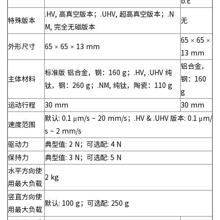
b.E
.HV, 高真空版本；.UHV, 超高真空版本；.N
特殊版本
无
M, 完全无磁版本
65 × 65 ×
外形尺寸
65 × 65 × 13 mm
13 mm
铝合金，
标准版 铝合金，钢：160 g；.HV, .UHV 纯
主体材料
钢：160
钛，钢：260 g；.NM, 纯钛，陶瓷：110 g
g
运动行程
30 mm
30 mm
默认: 0.1 μm/s ~ 20 mm/s；.HV & .UHV 版本: 0.1 μm/
速度范围
s ~ 2 mm/s
驱动力
典型值: 2 N；可选配: 4 N
保持力
典型值: 3 N；可选配: 5 N
水平方向使
2 kg
用最大负载
竖直方向使
默认: 100 g；可选配: 250 g
用最大负载