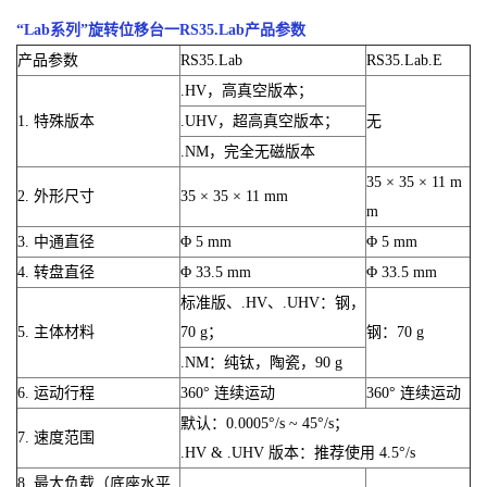
“Lab系列”旋转位移台一RS35.Lab产品参数
产品参数
RS35.Lab
RS35.Lab.E
.HV，高真空版本；
1. 特殊版本
.UHV，超高真空版本；
无
.NM，完全无磁版本
35 × 35 × 11 m
2. 外形尺寸
35 × 35 × 11 mm
m
3. 中通直径
Φ 5 mm
Φ 5 mm
4. 转盘直径
Φ 33.5 mm
Φ 33.5 mm
标准版、.HV、.UHV：钢，
5. 主体材料
70 g；
钢：70 g
.NM：纯钛，陶瓷，90 g
6. 运动行程
360° 连续运动
360° 连续运动
默认：0.0005°/s ~ 45°/s；
7. 速度范围
.HV & .UHV 版本：推荐使用 4.5°/s
8. 最大负载（底座水平