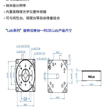
• 纳⽶级分辨率
• 内置⾼精度光学位置传感器
• 可与线性台，摇摆台等⾃由堆叠组合
“Lab系列”旋转位移台一RS35.Lab产品尺寸