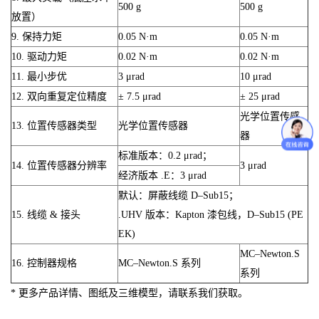
500 g
500 g
放置）
9. 保持力矩
0.05 N·m
0.05 N·m
10. 驱动力矩
0.02 N·m
0.02 N·m
11. 最小步优
3 μrad
10 μrad
12. 双向重复定位精度
± 7.5 μrad
± 25 μrad
光学位置传感
13. 位置传感器类型
光学位置传感器
器
标准版本：0.2 μrad；
14. 位置传感器分辨率
3 μrad
经济版本 .E：3 μrad
默认：屏蔽线缆 D–Sub15；
15. 线缆 & 接头
.UHV 版本：Kapton 漆包线，D–Sub15 (PE
EK)
MC–Newton.S
16. 控制器规格
MC–Newton.S 系列
系列
* 更多产品详情、图纸及三维模型，请联系我们获取。