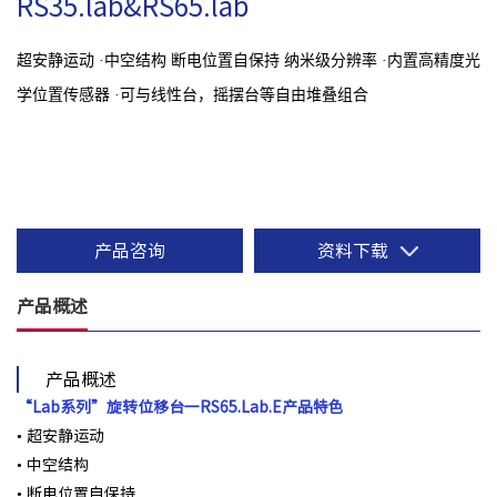
RS35.lab&RS65.lab
超安静运动 ·中空结构 断电位置自保持 纳米级分辨率 ·内置高精度光
学位置传感器 ·可与线性台，摇摆台等自由堆叠组合
产品咨询
资料下载
产品概述
产品概述
“Lab系列”旋转位移台一
RS65.Lab.E产品特色
• 超安静运动
• 中空结构
• 断电位置⾃保持