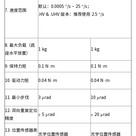
默认：0.0005 °/s ~ 25 °/s；
7. 速度范围
.HV & .UHV 版本：推荐使用 2.5 °/s
8. 最大负载（底
1 kg
1 kg
座水平放置）
9. 保持力矩
0.1 N·m
0.1 N·m
10. 驱动力矩
0.04 N·m
0.04 N·m
11. 最小步伐
3 μrad
10 μrad
12. 双向重复定位
± 5 μrad
± 20 μrad
精度
13. 位置传感器类
光学位置传感器
光学位置传感器