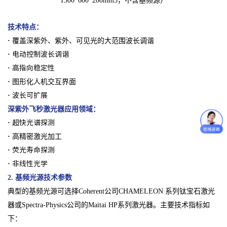
1300*600*200mm3，不含基频源）
技术特点：
·
覆盖深紫外、紫外、可见光的大范围波长调谐
·
电动控制波长调谐
·
高指向稳定性
·
图形化人机交互界面
·
波长可扩展
深紫外飞秒激光器
应用领域：
·
超快光谱探测
·
高精密激光加工
·
荧光寿命探测
·
非线性光学
2. 基频光源技术参数
典型的基频光源可选择Coherent公司CHAMELEON 系列钛宝石激光
器或Spectra-Physics公司的Maitai HP系列激光器。主要技术指标如
下：