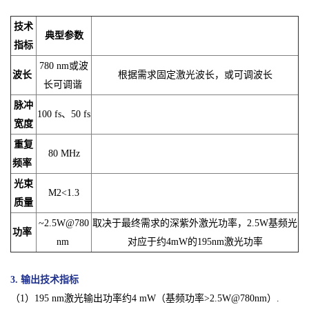
技术
典型参数
指标
780 nm或波
波长
根据需求固定激光波长，或可调波长
长可调谐
脉冲
100 fs、50 fs
宽度
重复
80 MHz
频率
光束
M2<1.3
质量
~2.5W@780
取决于最终需求的深紫外激光功率，2.5W基频光
功率
nm
对应于约4mW的195nm激光功率
3. 输出技术指标
（1）195 nm激光输出功率约4 mW（基频功率>2.5W@780nm）.