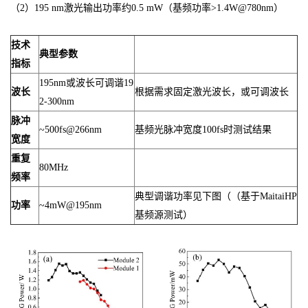
（2）195 nm激光输出功率约0.5 mW（基频功率>1.4W@780nm）
技术
典型参数
指标
195nm或波长可调谐19
波长
根据需求固定激光波长，或可调波长
2-300nm
脉冲
~500fs@266nm
基频光脉冲宽度100fs时测试结果
宽度
重复
80MHz
频率
典型调谐功率见下图（（基于MaitaiHP
功率
~4mW@195nm
基频源测试）