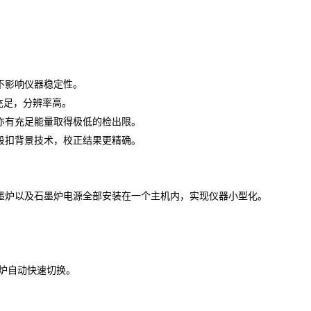
不影响仪器稳定性。
量充足，分辨率高。
素亦有充足能量取得极低的检出限。
波段扣背景技术，校正结果更精确。
石墨炉以及石墨炉电源全部安装在一个主机内，实现仪器小型化。
墨炉自动快速切换。