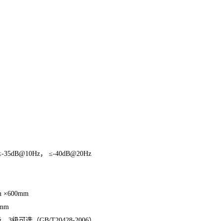
-35dB@10Hz， ≤-40dB@20Hz
 ×600mm
mm
（GB/T20428-2006）