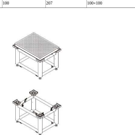
100
207
100×100