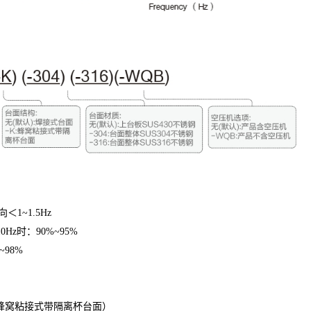
＜1~1.5Hz
Hz时：90%~95%
~98%
蜂窝粘接式带隔离杯台面）