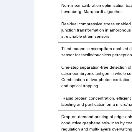
Non-linear calibration optimisation ba
Levenberg–Marquardt algorithm
Residual compressive stress enabled
junction transformation in amorphous 
stretchable strain sensors
Tilted magnetic micropillars enabled
sensor for tactile/touchless perceptio
One-step separation-free detection of
carcinoembryonic antigen in whole s
Combination of two-photon excitation
and optical trapping
Rapid protein concentration, efficient
labeling and purification on a micro/na
Drop-on-demand printing of edge-en
conductive graphene twin-lines by co
regulation and multi-layers overwritin