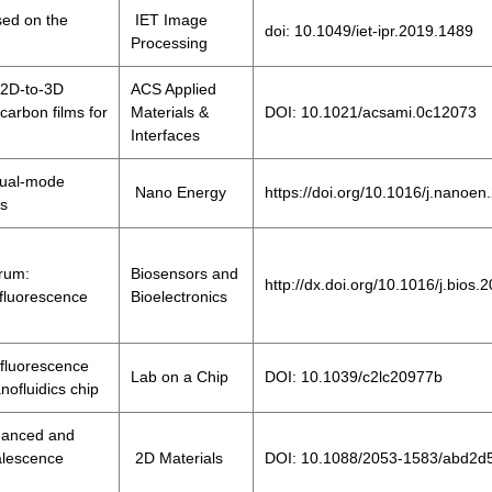
sed on the
IET Image
doi: 10.1049/iet-ipr.2019.1489
Processing
 2D-to-3D
ACS Applied
carbon films for
Materials &
DOI: 10.1021/acsami.0c12073
Interfaces
 dual-mode
Nano Energy
https://doi.org/10.1016/j.nanoe
ns
erum:
Biosensors and
http://dx.doi.org/10.1016/j.bios.
 fluorescence
Bioelectronics
 fluorescence
Lab on a Chip
DOI: 10.1039/c2lc20977b
nofluidics chip
hanced and
alescence
2D Materials
DOI: 10.1088/2053-1583/abd2d
g