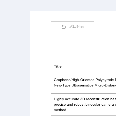
返回列表
Title
Graphene/High-Oriented Polypyrrole
New-Type Ultrasensitive Micro-Distan
Highly accurate 3D reconstruction ba
precise and robust binocular camera c
method