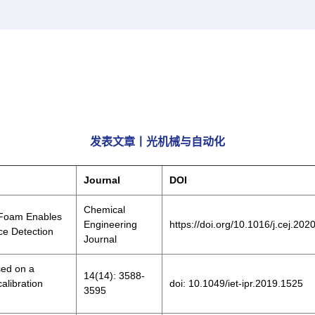
发表文章丨光机械与自动化
Journal
DOI
Chemical
 Foam Enables
Engineering
https://doi.org/10.1016/j.cej.20
ce Detection
Journal
sed on a
14(14): 3588-
alibration
doi: 10.1049/iet-ipr.2019.1525
3595