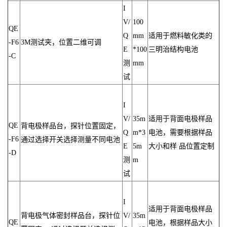
I
V/
100
QE
Q
mm
适用于燃料敏化类的
-F6
3M测试夹，位置二维可调
E
*100
三明治结构电池
-C
测
mm
试
I
V/
35m
适用于背面电极样品
QE
背电极样品台，探针位置固定，
Q
m*3
电池，需要根据样品
-F6
通过选择开关选择测量不同电池
E
5m
大小和样 品位置定制
-D
测
m
试
I
适用于背面电极样品
背电极气体密封样品台，探针位
V/
35m
QE
电池，根据样品大小