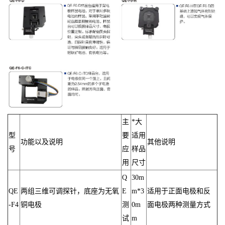
主
*大
型
要
适用
功能以及说明
其他说明
号
应
样品
用
尺寸
Q
30m
QE
两组三维可调探针，底座为无氧
E
m*3
适用于正面电极和反
-F4
铜电极
测
0m
面电极两种测量方式
试
m