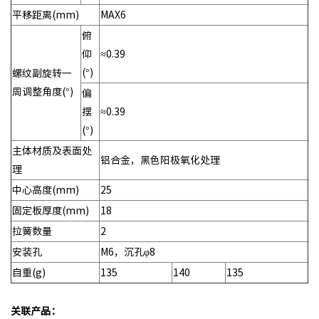
平移距离(mm)
MAX6
俯
仰
≈0.39
(°)
螺纹副旋转一
周调整角度(°)
偏
摆
≈0.39
(°)
主体材质及表面处
铝合金，黑色阳极氧化处理
理
中心高度(mm)
25
固定板厚度(mm)
18
拉簧数量
2
安装孔
M6，沉孔φ8
自重(g)
135
140
135
关联产品：