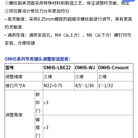
①螺纹副承顶面采用特殊材料和制造工艺，保证调整时灵敏、稳定
②双拉簧设计使拉力分布更加均匀
• 高灵敏度：采用0.25mm螺距的超细牙螺纹副进行调节，具有更高
的灵敏度
• 通用性强：通用安装孔，M4（从上方）、M6（从下方）螺钉均可
安装，方便快捷
OMHS系列专用镜头调整架选型表：
型号
OMHS-LBE22
OMHS-WJ
OMHS-Cmount
调整维度
三维
三维
三维
接口尺寸A
M22×0.75
4/5″-1/36
1″-1/32
俯
仰
±3
(°)
调整角度
偏
摆
±3
(°)