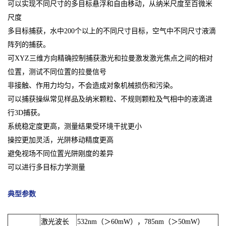
可以实现不同尺寸的多目标悬浮和自由移动，从纳米尺度至百微米
尺度
多目标捕获，水中200个以上的不同尺寸目标，空气中不同尺寸液滴
阵列的捕获。
可XYZ三维方向精确控制捕获激光和拉曼激发激光焦点之间的相对
位置，测试不同位置的拉曼信号
非接触、作用力均匀，不会造成对象机械损伤和污染。
可以捕获操纵常见样品及纳米颗粒、不规则颗粒及气相中的液滴进
行3D捕获。
系统稳定度更高，测量结果受环境干扰更小
操控更加灵活，光阱移动精度更高
避免视场不同位置光阱刚度的差异
可以进行多目标力学测量
典型参数
激光波长
532nm（＞60mW），785nm（＞50mW）