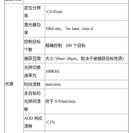
定位分辨
＜0.01nm
率
激光器功
1064 nm， 5w laser, class 4
率
控制目标
精确控制 200 个目标
个数
捕获范围
大小 50nm~30μm，取决于被捕获目标性质）
光阱切换
100KHz
速率为
光镊
时间漂移
4nm/min
多目标的
光阱间漂
优于 0.05nm/min
移
AOD 响应
＜1%
漂移