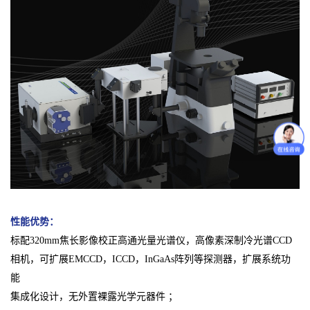
性能优势：
标配320mm焦长影像校正高通光量光谱仪，高像素深制冷光谱CCD
相机，可扩展EMCCD，ICCD，InGaAs阵列等探测器，扩展系统功
能
集成化设计，无外置裸露光学元器件 ；