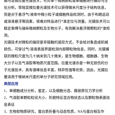
镊与显微拉曼光谱技术，可对单个微纳颗粒或单细胞进行操控与生
化分析。常规显微拉曼光谱技术可以获得微米尺度分子结构信息，
但是对于悬浮气/液体中微小粒子或细胞样品检测时，由于布朗运动
或溶液悬浮等因素，很难对样品进行*准定位与测量。光镊技术可以
稳定束缚与操纵微纳颗粒及生物分子，有效解决悬浮微颗粒的*准检
测。
光镊技术对微粒的操控是非接触的遥控方式，不会给对象造成机械
损伤，可穿过气/溶液表层界面检测内部颗粒物信息，同时，光镊捕
获的微粒尺度为几十纳米到几十微米，是生物细胞、细胞器、生物
大分子以及气溶胶等物质尺度范围。拉曼光谱亦是一种无损伤的分
子光谱技术，具有谱峰信息丰富，特异性强等优势，因此，光镊拉
曼适用于微纳米尺度的单分子研究领域应用。
典型应用
1、单细胞成分分析，鉴定，以及细胞分选、膜层原位力学分析
2、气溶胶单颗粒粒径大小、形貌特征混合物状态以及颗粒物表面信
息表征
3、生物软物质研究，蛋白质折叠与动态性质，NA与蛋白相互作