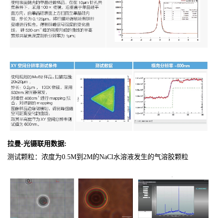
拉曼-光镊联用数据:
测试颗粒：浓度为0.5M到2M的NaCl水溶液发生的气溶胶颗粒