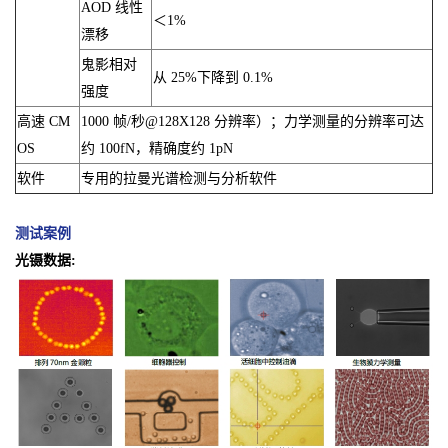
AOD 线性
＜1%
漂移
鬼影相对
从 25%下降到 0.1%
强度
高速 CM
1000 帧/秒@128X128 分辨率）；力学测量的分辨率可达
OS
约 100fN，精确度约 1pN
软件
专用的拉曼光谱检测与分析软件
测试案例
光镊数据: