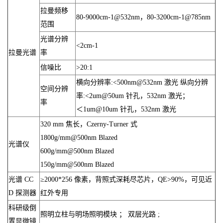
拉曼频移
80-9000cm-1@532nm，80-3200cm-1@785nm
范围
光谱分辨
<2cm-1
拉曼光谱
率
信噪比
>20:1
横向分辨率:<500nm@532nm 激光 纵向分辨
空间分辨
率:<2um@50um 针孔，532nm 激光；
率
＜1um@10um 针孔，532nm 激光
320 mm 焦长，Czerny-Turner 式
1800g/mm@500nm Blazed
光谱仪
600g/mm@500nm Blazed
150g/mm@500nm Blazed
光谱 CC
≥2000*256 像素，背照式深耗尽芯片，QE>90%，可见近
D 探测器
红外专用
科研级倒
照明立柱与明场照明模块 ； 双层光路 ;
置显微镜